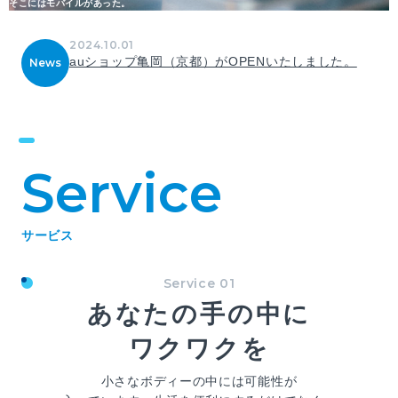
そこにはモバイルがあった。
2024.10.01
202
auショップ亀岡（京都）がOPENいたしました。
ホ
News
Service
サービス
Service 01
あなたの手の中に
ワクワクを
小さなボディーの中には可能性が